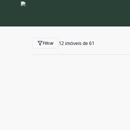
12
imóveis de
61
Filtrar
Cód:
250320
Comparar