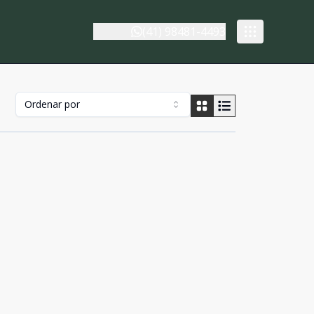
(41) 98481-4493
Ordenar por
Cód:
250661
Comparar