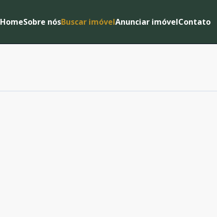
Home
Sobre nós
Buscar imóvel
Anunciar imóvel
Contato
Cód:
250321
Comparar
Cód:
250662
Comparar