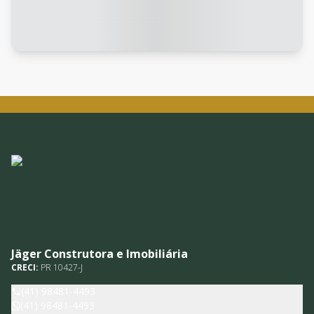
Jäger Construtora e Imobiliária
CRECI:
PR 10427-J
(41) 98481-4493
(41) 98481-4493