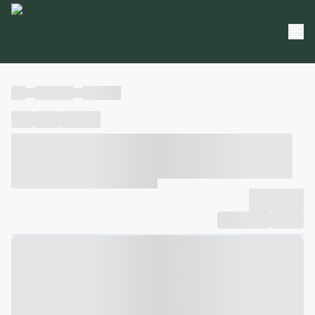
----
----- -----
----- -----
----
-----
---- ------
----- ----- -- ------ ---- ---- -- ----- ----- -----
--- ------
----- ----- -- ------ ----- ----- -- ------
-------------
Compartilhar
Favorito