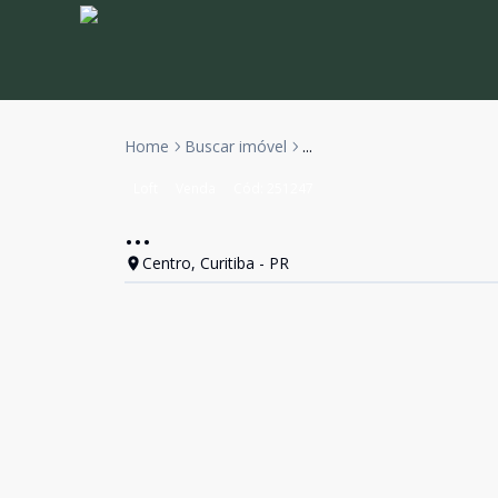
Home
Buscar imóvel
...
Loft
Venda
Cód:
251247
...
Centro, Curitiba - PR