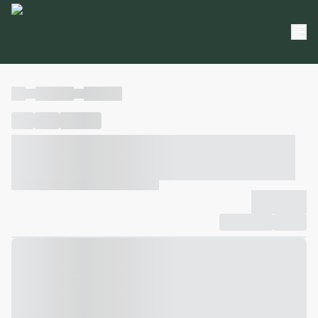
----
----- -----
----- -----
----
-----
---- ------
----- ----- -- ------ ---- ---- -- ----- ----- -----
--- ------
----- ----- -- ------ ----- ----- -- ------
-------------
Compartilhar
Favorito