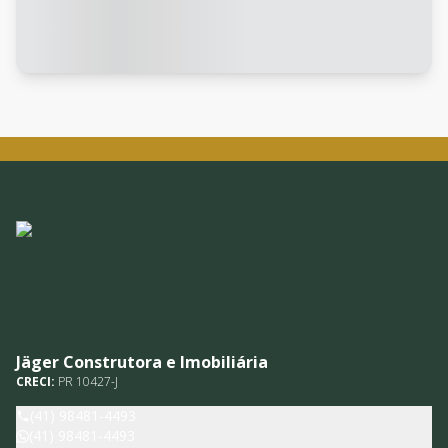
Jäger Construtora e Imobiliária
CRECI:
PR 10427-J
(41) 98481-4493
(41) 98481-4493