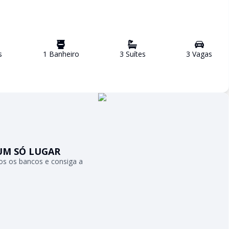
s
1
Banheiro
3
Suíte
s
3
Vaga
s
UM SÓ LUGAR
s os bancos e consiga a