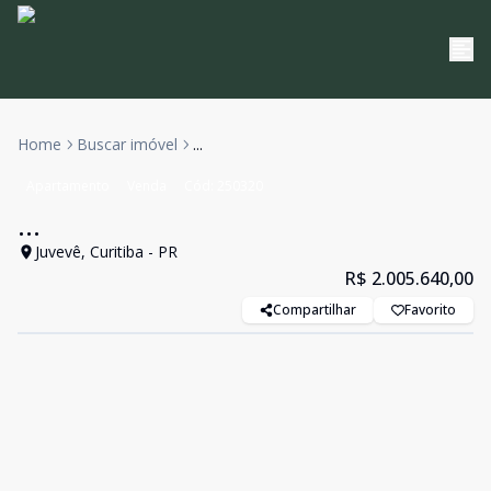
Home
Buscar imóvel
...
Apartamento
Venda
Cód:
250320
...
Juvevê, Curitiba - PR
R$ 2.005.640,00
Compartilhar
Favorito