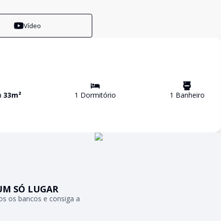
Vídeo
va
33
m²
1
Dormitório
1
Banheiro
UM SÓ LUGAR
s os bancos e consiga a