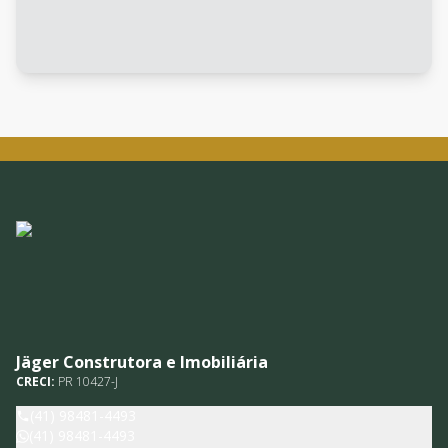
Jäger Construtora e Imobiliária
CRECI:
PR 10427-J
(41) 98481-4493
(41) 98481-4493